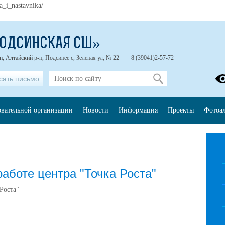
a_i_nastavnika/
ПОДСИНСКАЯ СШ»
п, Алтайский р-н, Подсинее с, Зеленая ул, № 22
8 (39041)2-57-72
сать письмо
овательной организации
Новости
Информация
Проекты
Фотоа
аботе центра "Точка Роста"
Роста"