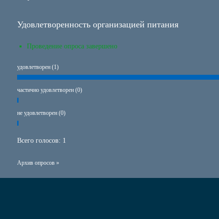
Удовлетворенность организацией питания
Проведение опроса завершено
удовлетворен (1)
частично удовлетворен (0)
не удовлетворен (0)
Всего голосов:
1
Архив опросов »