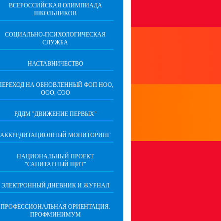
ВСЕРОССИЙСКАЯ ОЛИМПИАДА
ШКОЛЬНИКОВ
СОЦИАЛЬНО-ПСИХОЛОГИЧЕСКАЯ
СЛУЖБА
НАСТАВНИЧЕСТВО
ПЕРЕХОД НА ОБНОВЛЕННЫЙ ФОП НОО,
ООО, СОО
РДДМ "ДВИЖЕНИЕ ПЕРВЫХ"
АККРЕДИТАЦИОННЫЙ МОНИТОРИНГ
НАЦИОНАЛЬНЫЙ ПРОЕКТ
"САНИТАРНЫЙ ЩИТ"
ЭЛЕКТРОННЫЙ ДНЕВНИК И ЖУРНАЛ
ПРОФЕССИОНАЛЬНАЯ ОРИЕНТАЦИЯ.
ПРОФМИНИМУМ