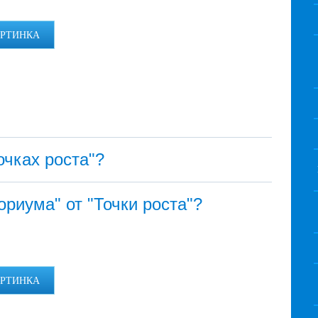
АРТИНКА
очках роста"?
ориума" от "Точки роста"?
АРТИНКА