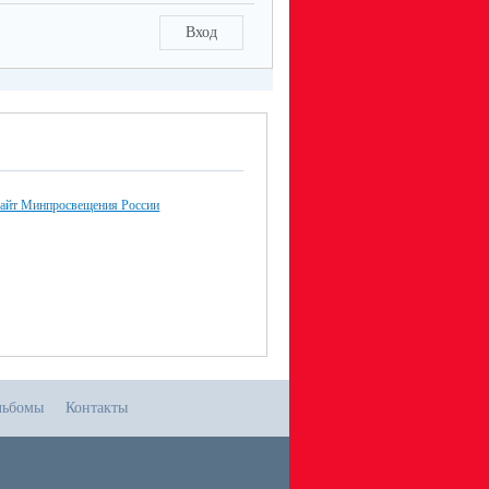
Вход
айт Минпросвещения России
льбомы
Контакты