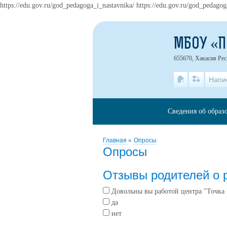
https://edu.gov.ru/god_pedagoga_i_nastavnika/ https://edu.gov.ru/god_pedagog
МБОУ «
655670, Хакасия Рес
Напи
Сведения об образ
Главная
»
Опросы
Опросы
Отзывы родителей о р
Довольны вы работой центра "Точка 
да
нет