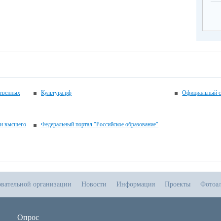
ственных
Культура.рф
Официальный с
 и высшего
Федеральный портал "Российское образование"
овательной организации
Новости
Информация
Проекты
Фотоа
Опрос