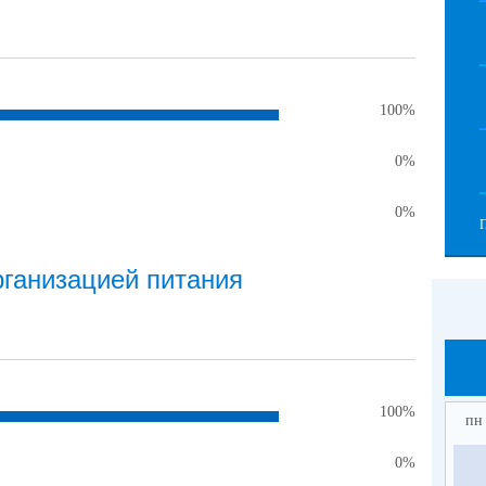
100%
0%
0%
рганизацией питания
100%
пн
0%