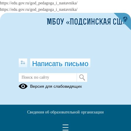
https://edu.gov.ru/god_pedagoga_i_nastavnika/
https://edu.gov.ru/god_pedagoga_i_nastavnika/
МБОУ «ПОДСИНСКАЯ СШ»
Написать письмо
Ноябрь в календаре воспитательной
Версия для слабовидящих
работы запланирован в нашей
школе как Месячник правовых
отношений и правовой помощи.
Сведения об образовательной организации
21.11.2022
https://podsinee.khakasiyaschool.ru/news-svc/item?