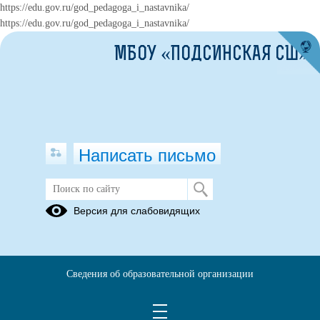
https://edu.gov.ru/god_pedagoga_i_nastavnika/
https://edu.gov.ru/god_pedagoga_i_nastavnika/
МБОУ «ПОДСИНСКАЯ СШ»
Написать письмо
Экоуроки в Точке роста.
Версия для слабовидящих
Экоуроки в Точке роста.
«Наш дом – ничего лишнего» – под таким девизом прошла встреча
обучающихся 5-7 классов с заместителем директора по науке
Сведения об образовательной организации
Хакасского национального музея им Л.Р.Кызласова Алексеем
Юрьевичем Ватутиным в Точке роста.
Встречу организовала педагог – организатор школы Зорина Елена