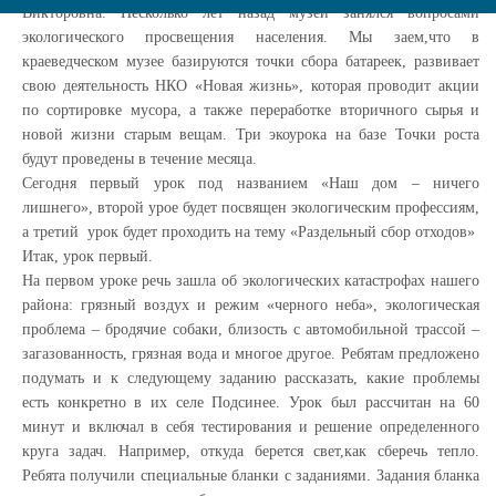
Викторовна. Несколько лет назад музей занялся вопросами
экологического просвещения населения. Мы заем,что в
краеведческом музее базируются точки сбора батареек, развивает
свою деятельность НКО «Новая жизнь», которая проводит акции
по сортировке мусора, а также переработке вторичного сырья и
новой жизни старым вещам. Три экоурока на базе Точки роста
будут проведены в течение месяца.
Сегодня первый урок под названием «Наш дом – ничего
лишнего», второй урое будет посвящен экологическим профессиям,
а третий урок будет проходить на тему «Раздельный сбор отходов»
Итак, урок первый.
На первом уроке речь зашла об экологических катастрофах нашего
района: грязный воздух и режим «черного неба», экологическая
проблема – бродячие собаки, близость с автомобильной трассой –
загазованность, грязная вода и многое другое. Ребятам предложено
подумать и к следующему заданию рассказать, какие проблемы
есть конкретно в их селе Подсинее. Урок был рассчитан на 60
минут и включал в себя тестирования и решение определенного
круга задач. Например, откуда берется свет,как сберечь тепло.
Ребята получили специальные бланки с заданиями. Задания бланка