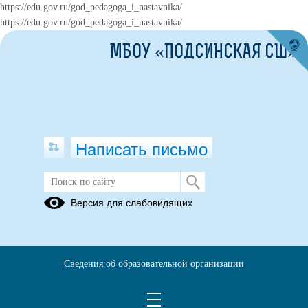
https://edu.gov.ru/god_pedagoga_i_nastavnika/
https://edu.gov.ru/god_pedagoga_i_nastavnika/
МБОУ «ПОДСИНСКАЯ СШ»
Написать письмо
Видеоролики о школьной столовой
Версия для слабовидящих
12.01.2026
Оснащения пищеблока технологическим
оборудованием
https://cloud.mail.ru/public/Wi1S/YWZN5sbRv
Сведения об образовательной организации
Количество посадочных мест и соответствие требованиями
мебели в обеденном