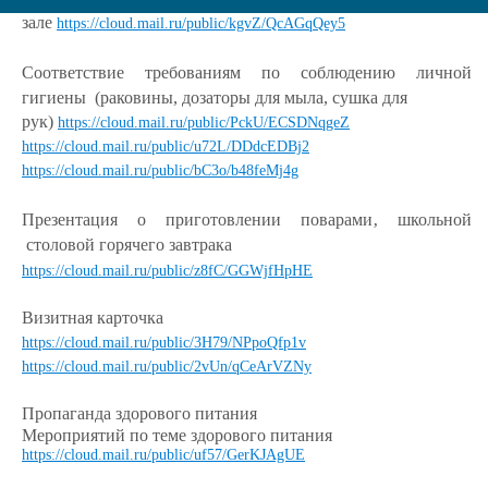
зале
https://cloud.mail.ru/public/kgvZ/QcAGqQey5
Соответствие требованиям по соблюдению личной
гигиены (раковины, дозаторы для мыла, сушка для
рук)
https://cloud.mail.ru/public/PckU/ECSDNqgeZ
https://cloud.mail.ru/public/u72L/DDdcEDBj2
https://cloud.mail.ru/public/bC3o/b48feMj4g
Презентация о приготовлении поварами‚ школьной
столовой горячего завтрака
https://cloud.mail.ru/public/z8fC/GGWjfHpHE
Визитная карточка
https://cloud.mail.ru/public/3H79/NPpoQfp1v
https://cloud.mail.ru/public/2vUn/qCeArVZNy
Пропаганда здорового питания
Мероприятий по теме здорового питания
https://cloud.mail.ru/public/uf57/GerKJAgUE