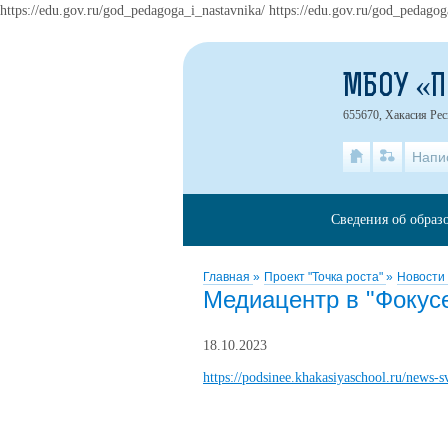
https://edu.gov.ru/god_pedagoga_i_nastavnika/ https://edu.gov.ru/god_pedagog
МБОУ «
655670, Хакасия Рес
Напи
Сведения об образ
Главная
»
Проект "Точка роста"
»
Новости 
Медиацентр в "Фокус
18.10.2023
https://podsinee.khakasiyaschool.ru/new