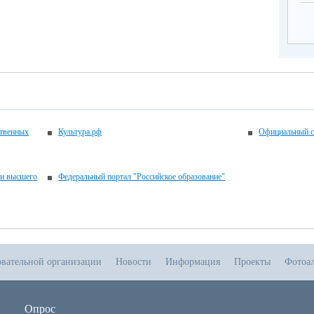
ственных
Культура.рф
Официальный с
 и высшего
Федеральный портал "Российское образование"
овательной организации
Новости
Информация
Проекты
Фотоа
Опрос