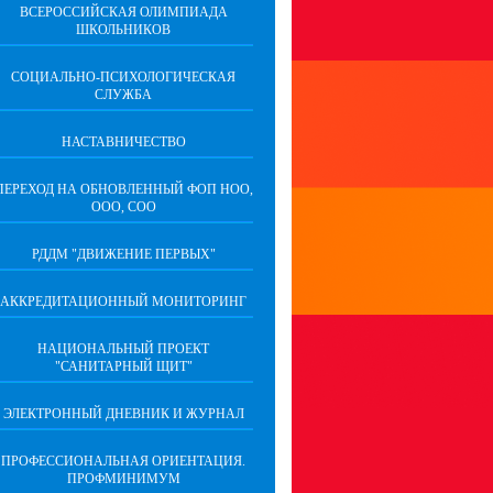
ВСЕРОССИЙСКАЯ ОЛИМПИАДА
ШКОЛЬНИКОВ
СОЦИАЛЬНО-ПСИХОЛОГИЧЕСКАЯ
СЛУЖБА
НАСТАВНИЧЕСТВО
ПЕРЕХОД НА ОБНОВЛЕННЫЙ ФОП НОО,
ООО, СОО
РДДМ "ДВИЖЕНИЕ ПЕРВЫХ"
АККРЕДИТАЦИОННЫЙ МОНИТОРИНГ
НАЦИОНАЛЬНЫЙ ПРОЕКТ
"САНИТАРНЫЙ ЩИТ"
ЭЛЕКТРОННЫЙ ДНЕВНИК И ЖУРНАЛ
ПРОФЕССИОНАЛЬНАЯ ОРИЕНТАЦИЯ.
ПРОФМИНИМУМ