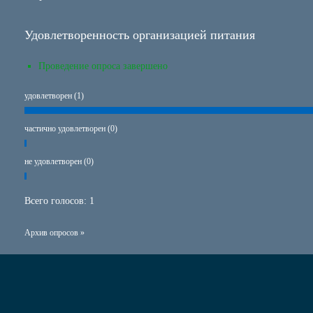
Удовлетворенность организацией питания
Проведение опроса завершено
удовлетворен (1)
частично удовлетворен (0)
не удовлетворен (0)
Всего голосов:
1
Архив опросов »