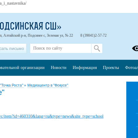
a_i_nastavnika/
ПОДСИНСКАЯ СШ»
п, Алтайский р-н, Подсинее с, Зеленая ул, № 22
8 (39041)2-57-72
сать письмо
овательной организации
Новости
Информация
Проекты
Фотоа
"Точка Роста"
»
Медиацентр в "Фокусе"
е"
s-svc/item?id=460310&lang=ru&type=news&site_type=school