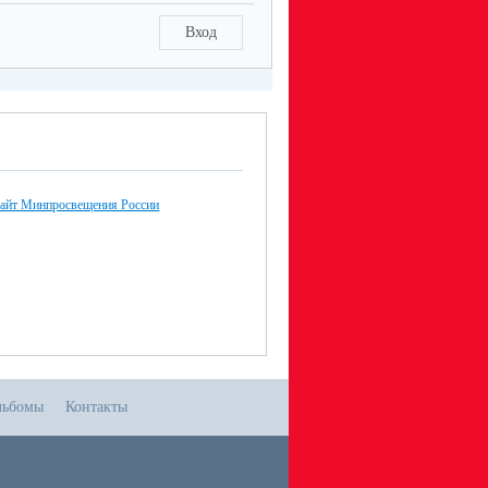
Вход
айт Минпросвещения России
льбомы
Контакты