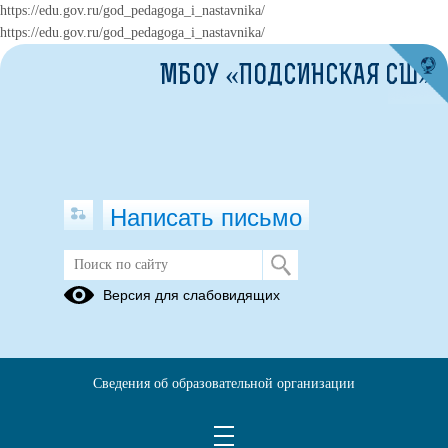
https://edu.gov.ru/god_pedagoga_i_nastavnika/
https://edu.gov.ru/god_pedagoga_i_nastavnika/
МБОУ «ПОДСИНСКАЯ СШ»
Написать письмо
К нам приехал "Ревизор"
Версия для слабовидящих
18.10.2023
Контроль горячего питания на карандашик! Сегодня начальник
отдела Роспотребнадзора по РХ Юлия Александровна Ильина,
Сведения об образовательной организации
представители родительского контроля и телевилениет РТС
посетили нашу школу!