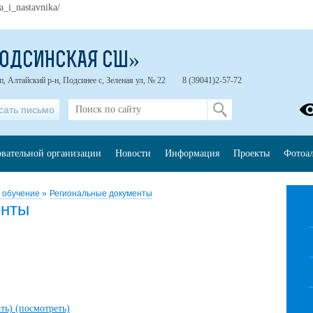
a_i_nastavnika/
ПОДСИНСКАЯ СШ»
п, Алтайский р-н, Подсинее с, Зеленая ул, № 22
8 (39041)2-57-72
сать письмо
овательной организации
Новости
Информация
Проекты
Фотоа
а обучение
»
Региональные документы
енты
ать)
(посмотреть)