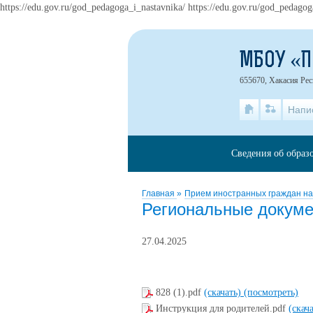
https://edu.gov.ru/god_pedagoga_i_nastavnika/ https://edu.gov.ru/god_pedagog
МБОУ «
655670, Хакасия Рес
Напи
Сведения об образ
Главная
»
Прием иностранных граждан н
Региональные докум
27.04.2025
828 (1).pdf
(скачать)
(посмотреть)
Инструкция для родителей.pdf
(скач