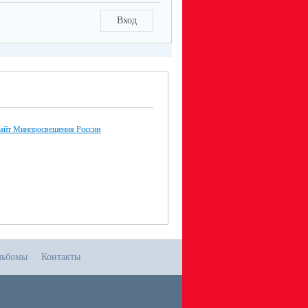
Вход
айт Минпросвещения России
льбомы
Контакты