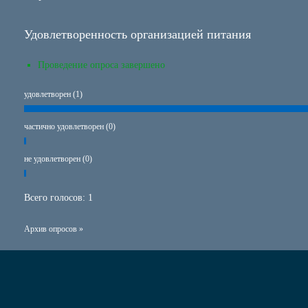
Удовлетворенность организацией питания
Проведение опроса завершено
удовлетворен (1)
частично удовлетворен (0)
не удовлетворен (0)
Всего голосов:
1
Архив опросов »