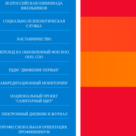
ВСЕРОССИЙСКАЯ ОЛИМПИАДА
ШКОЛЬНИКОВ
СОЦИАЛЬНО-ПСИХОЛОГИЧЕСКАЯ
СЛУЖБА
НАСТАВНИЧЕСТВО
ПЕРЕХОД НА ОБНОВЛЕННЫЙ ФОП НОО,
ООО, СОО
РДДМ "ДВИЖЕНИЕ ПЕРВЫХ"
АККРЕДИТАЦИОННЫЙ МОНИТОРИНГ
НАЦИОНАЛЬНЫЙ ПРОЕКТ
"САНИТАРНЫЙ ЩИТ"
ЭЛЕКТРОННЫЙ ДНЕВНИК И ЖУРНАЛ
ПРОФЕССИОНАЛЬНАЯ ОРИЕНТАЦИЯ.
ПРОФМИНИМУМ