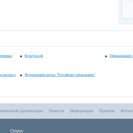
ственных
Культура.рф
Официальный с
 и высшего
Федеральный портал "Российское образование"
овательной организации
Новости
Информация
Проекты
Фотоа
Опрос