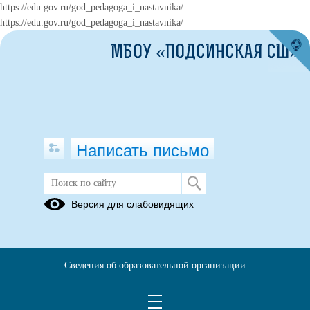
https://edu.gov.ru/god_pedagoga_i_nastavnika/
https://edu.gov.ru/god_pedagoga_i_nastavnika/
МБОУ «ПОДСИНСКАЯ СШ»
Написать письмо
Версия для слабовидящих
Все образовательные программы
Руководство
Сведения об образовательной организации
Педагогичесий состав на 2025-2026 учебный год.docx
(скачать)