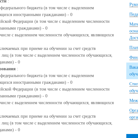
ости
:
Руко
 федерального бюджета (в том числе с выделением
Педа
ющихся иностранными гражданами) - 0
ийской Федерации (в том числе с выделением численности
Мате
ранными гражданами) - 0
осна
м числе с выделением численности обучающихся, являющихся
Дост
Плат
ключаемых при приеме на обучении за счет средств
 лиц (в том числе с выделением численности обучающихся,
Фина
анами) - 0
Вака
азования
:
обу
 федерального бюджета (в том числе с выделением
ющихся иностранными гражданами) - 0
Сти
ийской Федерации (в том числе с выделением численности
обу
ранными гражданами) - 0
Межд
м числе с выделением численности обучающихся, являющихся
Орга
ключаемых при приеме на обучении за счет средств
орг
 лиц (в том числе с выделением численности обучающихся,
анами) - 0