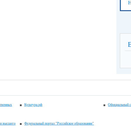
Н
ственных
Культура.рф
Официальный с
 и высшего
Федеральный портал "Российское образование"