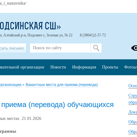
a_i_nastavnika/
ПОДСИНСКАЯ СШ»
п, Алтайский р-н, Подсинее с, Зеленая ул, № 22
8 (39041)2-57-72
сать письмо
овательной организации
Новости
Информация
Проекты
Фотоа
 организации
»
Вакантные места для приема (перевода)
Осно
Стру
обра
 приема (перевода) обучающихся
Док
ых местах: 21.01.2026
Обр
ограммы
:
Обра