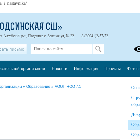
a_i_nastavnika/
ПОДСИНСКАЯ СШ»
п, Алтайский р-н, Подсинее с, Зеленая ул, № 22
8 (39041)2-57-72
сать письмо
овательной организации
Новости
Информация
Проекты
Фотоа
 организации
»
Образование
»
АООП НОО 7.1
Осно
Стру
обра
Док
Обр
Обра