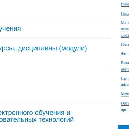
Руко
Педа
Мате
учения
осна
Дост
Плат
урсы, дисциплины (модули)
Фина
Вака
обу
Сти
обу
Межд
Орга
орг
ктронного обучения и
овательных технологий