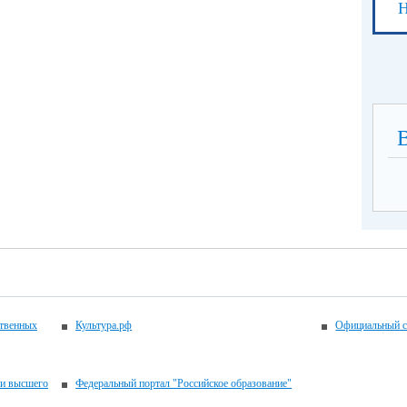
Н
ственных
Культура.рф
Официальный с
 и высшего
Федеральный портал "Российское образование"