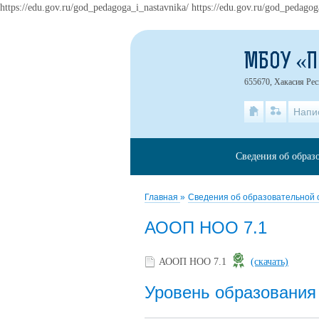
https://edu.gov.ru/god_pedagoga_i_nastavnika/ https://edu.gov.ru/god_pedagog
МБОУ «
655670, Хакасия Рес
Напи
Сведения об образ
Главная
»
Сведения об образовательной
АООП НОО 7.1
АООП НОО 7.1
(скачать)
Уровень образования